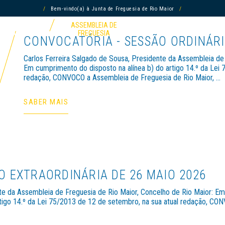
/
Bem-vindo(a) à Junta de Freguesia de Rio Maior
/
JUNTA DE
ASSEMBLEIA DE
COMUNICAÇÃO
AGENDA
FREGUESIA
FREGUESIA
CONVOCATÓRIA - SESSÃO ORDINÁRI
Carlos Ferreira Salgado de Sousa, Presidente da Assembleia de 
Em cumprimento do disposto na alínea b) do artigo 14.º da Lei 
redação, CONVOCO a Assembleia de Freguesia de Rio Maior, ...
SABER MAIS
S
O EXTRAORDINÁRIA DE 26 MAIO 2026
te da Assembleia de Freguesia de Rio Maior, Concelho de Rio Maior: Em
rtigo 14.º da Lei 75/2013 de 12 de setembro, na sua atual redação, C