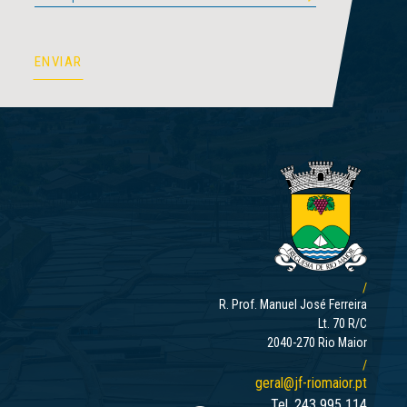
Autorizo a utilização destes dados para efeitos de marketing e Li e Aceito a
Política de Privacidade
/
R. Prof. Manuel José Ferreira
Lt. 70 R/C
2040-270 Rio Maior
/
geral@jf-riomaior.pt
Tel. 243 995 114